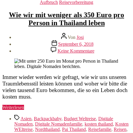
Kategorien
Aufbruch
Reisevorbereitung
Wie wir mit weniger als 350 Euro pro
Person in Thailand leben
Beitragsautor
Von
Josi
Veröffentlichungsdatum
September 6, 2018
zu
Keine Kommentare
Wie
wir
mit
weniger
als
Immer wieder werden wir gefragt, wie wir uns unseren
350
Traumlebensstil leisten können und woher wir bitte die
Euro
vielen tausend Euro bekommen, die so ein Leben doch
pro
kosten muss.
Person
in
„Wie
Weiterlesen
Thailand
wir
leben
Schlagwörter
mit
Asien
,
Backpackbaby
,
Budget Weltreise
,
Digitale
weniger
Nomaden
,
Digitale Nomadenfamilie
,
kosten thailand
,
Kosten
als
WEltreise
,
Nordthailand
,
Pai Thailand
,
Reisefamilie
,
Reisen
,