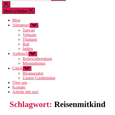
nach:
Suche
schließen
Menü schließen
Blog
Abenteuer
Untermenü
anzeigen
Taiwan
Vietnam
Thailand
Bali
Indien
Aufbruch
Untermenü
anzeigen
Reisevorbereitung
Minimalismus
Glück
Untermenü
anzeigen
Blogparaden
Unsere Gastbeiträge
Über uns
Kontakt
Arbeite mit uns!
Schlagwort:
Reisenmitkind