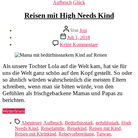
Kategorien
Aufbruch
Glück
Reisen mit High Needs Kind
Beitragsautor
Von
Josi
Veröffentlichungsdatum
Juli 1, 2018
zu
Keine Kommentare
Reisen
mit
High
Needs
Als unsere Tochter Lola auf die Welt kam, hat sie für
Kind
uns die Welt ganz schön auf den Kopf gestellt. So oder
so ähnlich würden wahrscheinlich die meisten Eltern
schreiben, wenn man sie bitten würde, von den
Gefühlen als frischgebackene Mamas und Papas zu
berichten.
„Reisen
Weiterlesen
mit
Schlagwörter
High
Abenteuer
,
Aufbruch
,
Bedürfnisstark
,
gefuhlsstark
,
High
Needs
Needs Kind
,
Reisefamilie
,
Reisekind
,
Reisen mit Kind
,
Kind“
Reisen mit Kleinkind
,
Reisevorbereitung
,
Taiwan
,