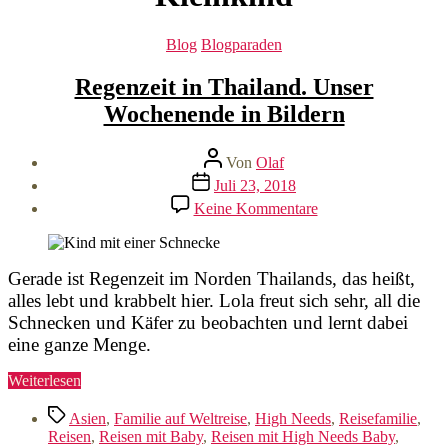
Kategorien
Blog
Blogparaden
Regenzeit in Thailand. Unser
Wochenende in Bildern
Beitragsautor
Von
Olaf
Veröffentlichungsdatum
Juli 23, 2018
zu
Keine Kommentare
Regenzeit
in
Thailand.
Unser
Gerade ist Regenzeit im Norden Thailands, das heißt,
Wochenende
alles lebt und krabbelt hier. Lola freut sich sehr, all die
in
Schnecken und Käfer zu beobachten und lernt dabei
Bildern
eine ganze Menge.
„Regenzeit
Weiterlesen
in
Schlagwörter
Thailand.
Asien
,
Familie auf Weltreise
,
High Needs
,
Reisefamilie
,
Unser
Reisen
,
Reisen mit Baby
,
Reisen mit High Needs Baby
,