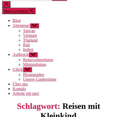
nach:
Suche
schließen
Menü schließen
Blog
Abenteuer
Untermenü
anzeigen
Taiwan
Vietnam
Thailand
Bali
Indien
Aufbruch
Untermenü
anzeigen
Reisevorbereitung
Minimalismus
Glück
Untermenü
anzeigen
Blogparaden
Unsere Gastbeiträge
Über uns
Kontakt
Arbeite mit uns!
Schlagwort:
Reisen mit
Kleinkind