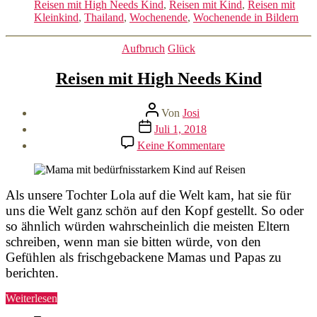
Wochenende
Reisen mit High Needs Kind
,
Reisen mit Kind
,
Reisen mit
in
Kleinkind
,
Thailand
,
Wochenende
,
Wochenende in Bildern
Bildern“
Kategorien
Aufbruch
Glück
Reisen mit High Needs Kind
Beitragsautor
Von
Josi
Veröffentlichungsdatum
Juli 1, 2018
zu
Keine Kommentare
Reisen
mit
High
Needs
Als unsere Tochter Lola auf die Welt kam, hat sie für
Kind
uns die Welt ganz schön auf den Kopf gestellt. So oder
so ähnlich würden wahrscheinlich die meisten Eltern
schreiben, wenn man sie bitten würde, von den
Gefühlen als frischgebackene Mamas und Papas zu
berichten.
„Reisen
Weiterlesen
mit