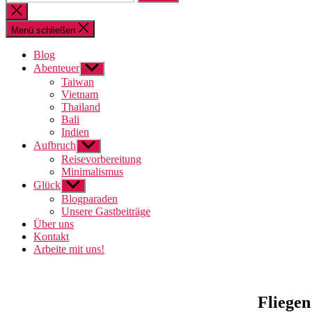
nach:
Suche
schließen
Menü schließen
Blog
Abenteuer
Untermenü
anzeigen
Taiwan
Vietnam
Thailand
Bali
Indien
Aufbruch
Untermenü
anzeigen
Reisevorbereitung
Minimalismus
Glück
Untermenü
anzeigen
Blogparaden
Unsere Gastbeiträge
Über uns
Kontakt
Arbeite mit uns!
Fliegen