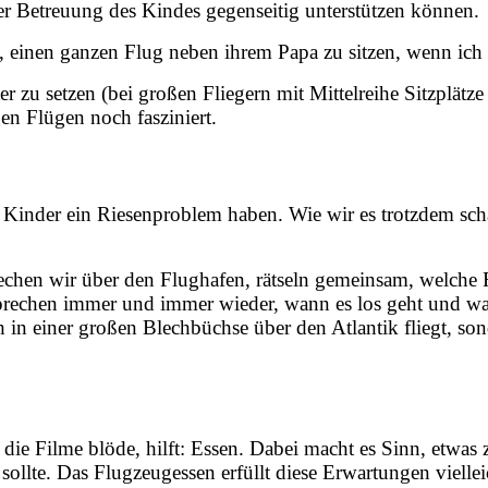
der Betreuung des Kindes gegenseitig unterstützen können.
rt, einen ganzen Flug neben ihrem Papa zu sitzen, wenn ic
 zu setzen (bei großen Fliegern mit Mittelreihe Sitzplätze 
en Flügen noch fasziniert.
ke Kinder ein Riesenproblem haben. Wie wir es trotzdem sc
prechen wir über den Flughafen, rätseln gemeinsam, welch
prechen immer und immer wieder, wann es los geht und was 
 in einer großen Blechbüchse über den Atlantik fliegt, sond
nd die Filme blöde, hilft: Essen. Dabei macht es Sinn, etw
ollte. Das Flugzeugessen erfüllt diese Erwartungen viellei