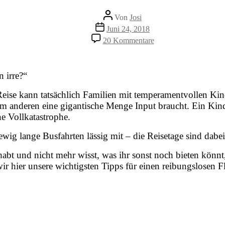
Beitragsautor
Von
Josi
Veröffentlichungsdatum
Juni 24, 2018
zu
20 Kommentare
Fliegen
mit
gefühlsstarkem
Kind
 irre?“
–
10
re Reise kann tatsächlich Familien mit temperamentvollen Ki
panikerprobte
zum anderen eine gigantische Menge Input braucht. Ein Kind
Tipps
e Vollkatastrophe.
g lange Busfahrten lässig mit – die Reisetage sind dabei o
bt und nicht mehr wisst, was ihr sonst noch bieten könnt, i
ir hier unsere wichtigsten Tipps für einen reibungslosen F