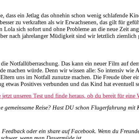
ie, dass ein Jetlag das ohnehin schon wenig schlafende Ki
besser zu verkraften als wir Erwachsenen, das gilt für gefü
ola sich sofort und ohne Probleme an die neue Zeit angepa
er nach jahrelanger Müdigkeit sind wir letztlich ziemlich 
 die Notfallüberraschung. Das kann ein neuer Film auf dem
ude machen würde. Denn wir wissen alle: So intensiv wie 
ltern uns im Notfall zunutze machen. Die Freude über eine
g etwas Positives verbunden und das Kind hat eventuell so
jetzt unseren Test und finde heraus, ob du bereit für eine W
eine gemeinsame Reise? Hast DU schon Flugerfahrung mit 
ein Feedback oder ein share auf Facebook. Wenn du Freunde
ch schwer, wenn man Dauermüde ist.