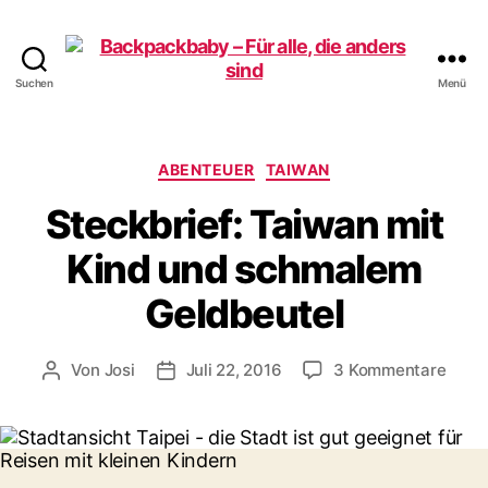
Suchen
Menü
Backpackbaby
–
Für
alle,
Kategorien
ABENTEUER
TAIWAN
die
Steckbrief: Taiwan mit
anders
sind
Kind und schmalem
Geldbeutel
zu
Von
Josi
Juli 22, 2016
3 Kommentare
Beitragsautor
Veröffentlichungsdatum
Steck
Taiw
mit
Kind