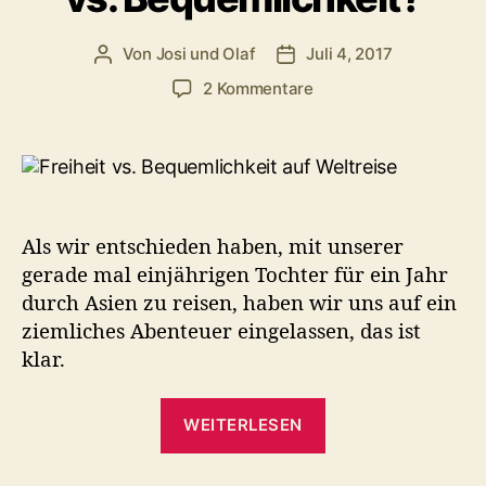
Von
Josi und Olaf
Juli 4, 2017
Beitragsautor
Veröffentlichungsdatum
zu
2 Kommentare
Mit
Kind
auf
Langzeitreise
–
Freiheit
Als wir entschieden haben, mit unserer
vs.
gerade mal einjährigen Tochter für ein Jahr
Bequemlichkeit?
durch Asien zu reisen, haben wir uns auf ein
ziemliches Abenteuer eingelassen, das ist
klar.
„Mit
WEITERLESEN
Kind
auf