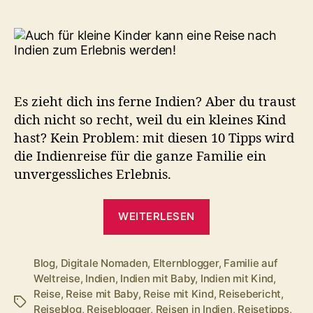
Klein
nach
Indie
10
Tipps
für
Es zieht dich ins ferne Indien? Aber du traust
eine
dich nicht so recht, weil du ein kleines Kind
ents
hast? Kein Problem: mit diesen 10 Tipps wird
Reise
die Indienreise für die ganze Familie ein
unvergessliches Erlebnis.
„Mit
WEITERLESEN
Kleinkind
nach
Indien?
Blog
,
Digitale Nomaden
,
Elternblogger
,
Familie auf
Weltreise
,
Indien
,
Indien mit Baby
,
Indien mit Kind
,
10
Reise
,
Reise mit Baby
,
Reise mit Kind
,
Reisebericht
,
Tipps
Schlagwörter
Reiseblog
,
Reiseblogger
,
Reisen in Indien
,
Reisetipps
,