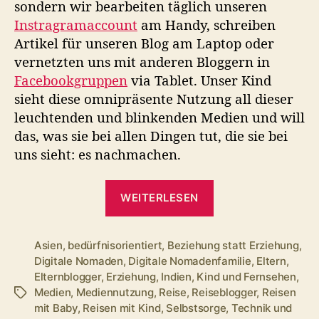
sondern wir bearbeiten täglich unseren
Instragramaccount
am Handy, schreiben
Artikel für unseren Blog am Laptop oder
vernetzten uns mit anderen Bloggern in
Facebookgruppen
via Tablet. Unser Kind
sieht diese omnipräsente Nutzung all dieser
leuchtenden und blinkenden Medien und will
das, was sie bei allen Dingen tut, die sie bei
uns sieht: es nachmachen.
„Warum
WEITERLESEN
mein
Kind
ans
Asien
,
bedürfnisorientiert
,
Beziehung statt Erziehung
,
Digitale Nomaden
,
Digitale Nomadenfamilie
,
Eltern
,
Tablet
Elternblogger
,
Erziehung
,
Indien
,
Kind und Fernsehen
,
darf
Medien
,
Mediennutzung
,
Reise
,
Reiseblogger
,
Reisen
Schlagwörter
und
mit Baby
,
Reisen mit Kind
,
Selbstsorge
,
Technik und