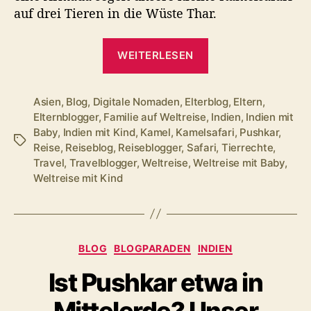
auf drei Tieren in die Wüste Thar.
„Auf
WEITERLESEN
Kamelsafari
in
der
Asien
,
Blog
,
Digitale Nomaden
,
Elterblog
,
Eltern
,
Elternblogger
,
Familie auf Weltreise
,
Indien
,
Indien mit
Thar-
Baby
,
Indien mit Kind
,
Kamel
,
Kamelsafari
,
Pushkar
,
Wüste“
Schlagwörter
Reise
,
Reiseblog
,
Reiseblogger
,
Safari
,
Tierrechte
,
Travel
,
Travelblogger
,
Weltreise
,
Weltreise mit Baby
,
Weltreise mit Kind
Kategorien
BLOG
BLOGPARADEN
INDIEN
Ist Pushkar etwa in