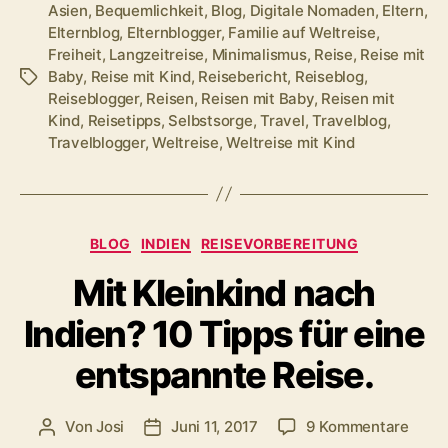
Langzeitreise
Asien
,
Bequemlichkeit
,
Blog
,
Digitale Nomaden
,
Eltern
,
Elternblog
,
Elternblogger
,
Familie auf Weltreise
,
–
Freiheit
,
Langzeitreise
,
Minimalismus
,
Reise
,
Reise mit
Freiheit
Baby
,
Reise mit Kind
,
Reisebericht
,
Reiseblog
,
Schlagwörter
vs.
Reiseblogger
,
Reisen
,
Reisen mit Baby
,
Reisen mit
Bequemlichkeit?
Kind
,
Reisetipps
,
Selbstsorge
,
Travel
,
Travelblog
,
Travelblogger
,
Weltreise
,
Weltreise mit Kind
Kategorien
BLOG
INDIEN
REISEVORBEREITUNG
Mit Kleinkind nach
Indien? 10 Tipps für eine
entspannte Reise.
zu
Von
Josi
Juni 11, 2017
9 Kommentare
Beitragsautor
Veröffentlichungsdatum
Mit