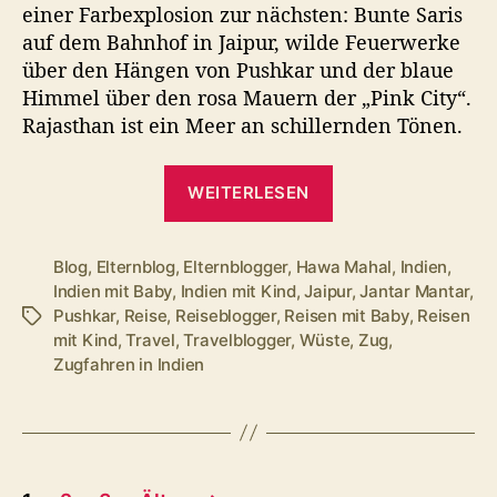
einer Farbexplosion zur nächsten: Bunte Saris
Jai
auf dem Bahnhof in Jaipur, wilde Feuerwerke
nac
über den Hängen von Pushkar und der blaue
Pus
Himmel über den rosa Mauern der „Pink City“.
Rajasthan ist ein Meer an schillernden Tönen.
„Unser
WEITERLESEN
Wochenende
in
Bildern
Blog
,
Elternblog
,
Elternblogger
,
Hawa Mahal
,
Indien
,
Indien mit Baby
,
Indien mit Kind
,
Jaipur
,
Jantar Mantar
,
–
Pushkar
,
Reise
,
Reiseblogger
,
Reisen mit Baby
,
Reisen
Schlagwörter
von
mit Kind
,
Travel
,
Travelblogger
,
Wüste
,
Zug
,
Jaipur
Zugfahren in Indien
nach
Pushkar“
Seitennummerierung