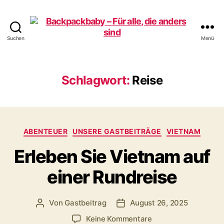
Suchen
Menü
Backpackbaby
–
Für
alle,
Schlagwort:
Reise
die
anders
sind
Kategorien
ABENTEUER
UNSERE GASTBEITRÄGE
VIETNAM
Erleben Sie Vietnam auf
einer Rundreise
Von
Gastbeitrag
August 26, 2025
Beitragsautor
Veröffentlichungsdatum
zu
Keine Kommentare