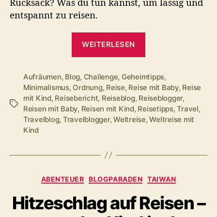
Rucksack? Was du tun kannst, um lässig und
entspannt zu reisen.
„Ordnung
WEITERLESEN
unterwegs
–
unsere
Aufräumen
,
Blog
,
Challenge
,
Geheimtipps
,
Minimalismus
,
Ordnung
,
Reise
,
Reise mit Baby
,
Reise
6
mit Kind
,
Reisebericht
,
Reiseblog
,
Reiseblogger
,
Geheimtipps“
Schlagwörter
Reisen mit Baby
,
Reisen mit Kind
,
Reisetipps
,
Travel
,
Travelblog
,
Travelblogger
,
Weltreise
,
Weltreise mit
Kind
Kategorien
ABENTEUER
BLOGPARADEN
TAIWAN
Hitzeschlag auf Reisen –