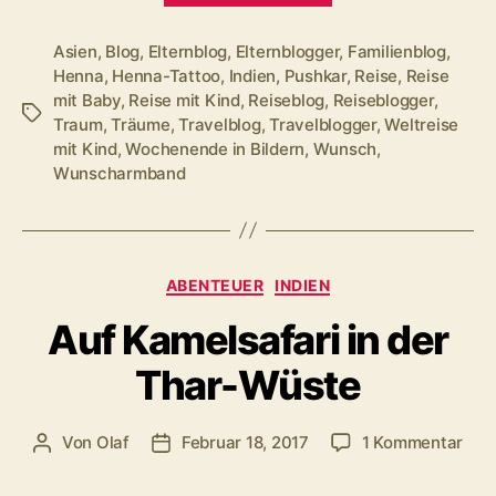
Bildern
–
Asien
,
Blog
,
Elternblog
,
Elternblogger
,
Familienblog
,
Henna
,
Henna-Tattoo
,
Indien
,
Pushkar
,
Reise
,
Reise
Wünsch
mit Baby
,
Reise mit Kind
,
Reiseblog
,
Reiseblogger
,
Dir
Schlagwörter
Traum
,
Träume
,
Travelblog
,
Travelblogger
,
Weltreise
was!“
mit Kind
,
Wochenende in Bildern
,
Wunsch
,
Wunscharmband
Kategorien
ABENTEUER
INDIEN
Auf Kamelsafari in der
Thar-Wüste
zu
Von
Olaf
Februar 18, 2017
1 Kommentar
Beitragsautor
Veröffentlichungsdatum
Auf
Kame