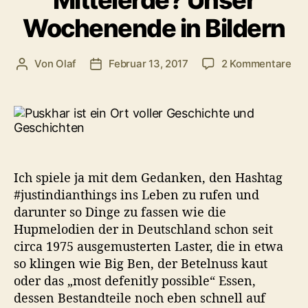
Mittelerde? Unser
Wochenende in Bildern
zu
Von
Olaf
Februar 13, 2017
2 Kommentare
Beitragsautor
Veröffentlichungsdatum
Ist
Pus
et
in
Mit
Uns
Wo
Ich spiele ja mit dem Gedanken, den Hashtag
in
#justindianthings ins Leben zu rufen und
Bil
darunter so Dinge zu fassen wie die
Hupmelodien der in Deutschland schon seit
circa 1975 ausgemusterten Laster, die in etwa
so klingen wie Big Ben, der Betelnuss kaut
oder das „most defenitly possible“ Essen,
dessen Bestandteile noch eben schnell auf