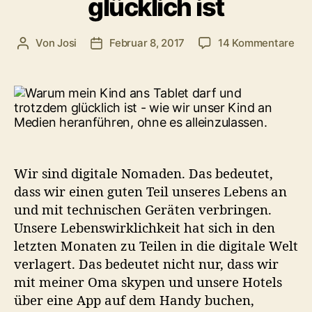
glücklich ist
zu
Von
Josi
Februar 8, 2017
14 Kommentare
Beitragsautor
Veröffentlichungsdatum
Wa
mei
Kin
ans
Tab
dar
un
tro
Wir sind digitale Nomaden. Das bedeutet,
glü
dass wir einen guten Teil unseres Lebens an
ist
und mit technischen Geräten verbringen.
Unsere Lebenswirklichkeit hat sich in den
letzten Monaten zu Teilen in die digitale Welt
verlagert. Das bedeutet nicht nur, dass wir
mit meiner Oma skypen und unsere Hotels
über eine App auf dem Handy buchen,