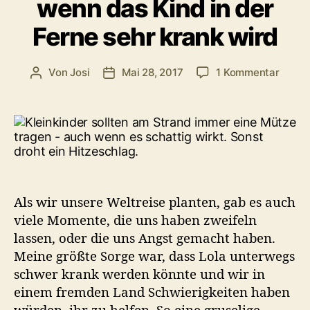
wenn das Kind in der
Ferne sehr krank wird
zu
Von
Josi
Mai 28, 2017
1 Kommentar
Beitragsautor
Veröffentlichungsdatum
Hitzes
auf
Reise
–
wenn
das
Kind
in
Als wir unsere Weltreise planten, gab es auch
der
viele Momente, die uns haben zweifeln
Ferne
lassen, oder die uns Angst gemacht haben.
sehr
Meine größte Sorge war, dass Lola unterwegs
krank
wird
schwer krank werden könnte und wir in
einem fremden Land Schwierigkeiten haben
würden, ihr zu helfen. So eine gruselige