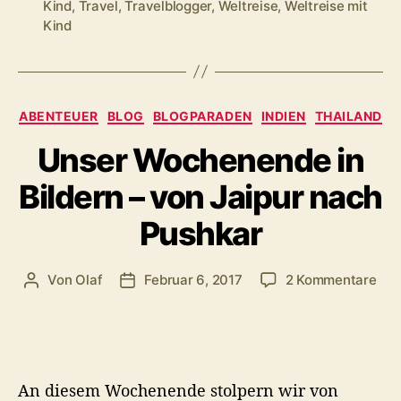
trotzdem
Kind
,
Travel
,
Travelblogger
,
Weltreise
,
Weltreise mit
Kind
glücklich
ist“
Kategorien
ABENTEUER
BLOG
BLOGPARADEN
INDIEN
THAILAND
Unser Wochenende in
Bildern – von Jaipur nach
Pushkar
zu
Von
Olaf
Februar 6, 2017
2 Kommentare
Beitragsautor
Veröffentlichungsdatum
Uns
Woc
in
Bild
–
An diesem Wochenende stolpern wir von
von