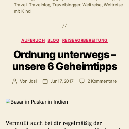
für
Travel
,
Travelblog
,
Travelblogger
,
Weltreise
,
Weltreise
eine
mit Kind
entspannte
Reise.“
Kategorien
AUFBRUCH
BLOG
REISEVORBEREITUNG
Ordnung unterwegs –
unsere 6 Geheimtipps
zu
Von
Josi
Juni 7, 2017
2 Kommentare
Beitragsautor
Veröffentlichungsdatum
Ordn
unter
–
unser
6
Gehei
Vermüllt auch bei dir regelmäßig der