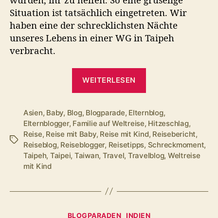
Situation ist tatsächlich eingetreten. Wir
haben eine der schrecklichsten Nächte
unseres Lebens in einer WG in Taipeh
verbracht.
„Hitzeschlag
WEITERLESEN
auf
Reisen
–
Asien
,
Baby
,
Blog
,
Blogparade
,
Elternblog
,
Elternblogger
,
Familie auf Weltreise
,
Hitzeschlag
,
wenn
Reise
,
Reise mit Baby
,
Reise mit Kind
,
Reisebericht
,
das
Schlagwörter
Reiseblog
,
Reiseblogger
,
Reisetipps
,
Schreckmoment
,
Kind
Taipeh
,
Taipei
,
Taiwan
,
Travel
,
Travelblog
,
Weltreise
in
mit Kind
der
Ferne
sehr
Kategorien
BLOGPARADEN
INDIEN