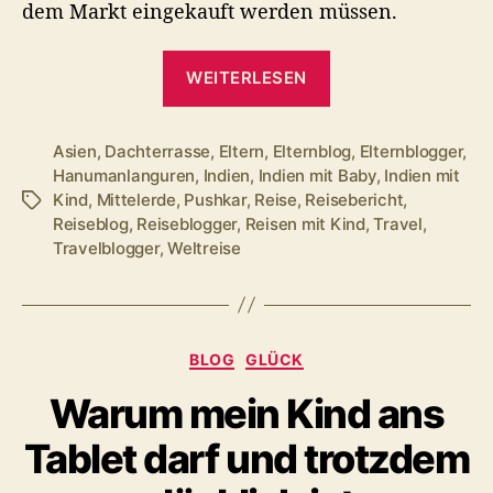
dem Markt eingekauft werden müssen.
„Ist
WEITERLESEN
Pushkar
etwa
in
Asien
,
Dachterrasse
,
Eltern
,
Elternblog
,
Elternblogger
,
Hanumanlanguren
,
Indien
,
Indien mit Baby
,
Indien mit
Mittelerde?
Kind
,
Mittelerde
,
Pushkar
,
Reise
,
Reisebericht
,
Schlagwörter
Unser
Reiseblog
,
Reiseblogger
,
Reisen mit Kind
,
Travel
,
Wochenende
Travelblogger
,
Weltreise
in
Bildern“
Kategorien
BLOG
GLÜCK
Warum mein Kind ans
Tablet darf und trotzdem