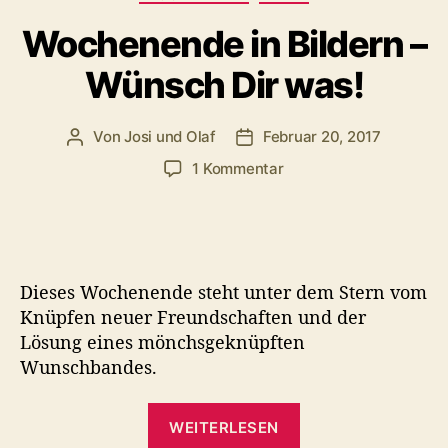
krank
wird“
Wochenende in Bildern –
Wünsch Dir was!
Von
Josi und Olaf
Februar 20, 2017
Beitragsautor
Veröffentlichungsdatum
zu
1 Kommentar
Wochenende
in
Bildern
–
Wünsch
Dieses Wochenende steht unter dem Stern vom
Dir
Knüpfen neuer Freundschaften und der
was!
Lösung eines mönchsgeknüpften
Wunschbandes.
„Wochenende
WEITERLESEN
in