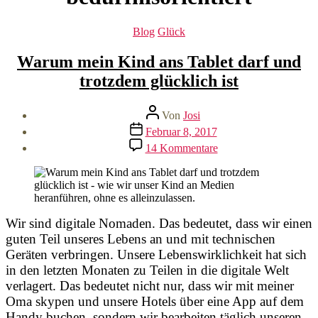
Kategorien
Blog
Glück
Warum mein Kind ans Tablet darf und
trotzdem glücklich ist
Beitragsautor
Von
Josi
Veröffentlichungsdatum
Februar 8, 2017
zu
14 Kommentare
Warum
mein
Kind
ans
Tablet
darf
Wir sind digitale Nomaden. Das bedeutet, dass wir einen
und
guten Teil unseres Lebens an und mit technischen
trotzdem
Geräten verbringen. Unsere Lebenswirklichkeit hat sich
glücklich
in den letzten Monaten zu Teilen in die digitale Welt
ist
verlagert. Das bedeutet nicht nur, dass wir mit meiner
Oma skypen und unsere Hotels über eine App auf dem
Handy buchen, sondern wir bearbeiten täglich unseren