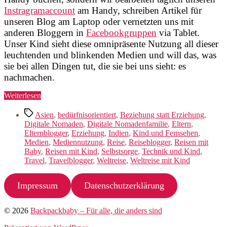
Instragramaccount
am Handy, schreiben Artikel für
unseren Blog am Laptop oder vernetzten uns mit
anderen Bloggern in
Facebookgruppen
via Tablet.
Unser Kind sieht diese omnipräsente Nutzung all dieser
leuchtenden und blinkenden Medien und will das, was
sie bei allen Dingen tut, die sie bei uns sieht: es
nachmachen.
„Warum
Weiterlesen
mein
Schlagwörter
Kind
Asien
,
bedürfnisorientiert
,
Beziehung statt Erziehung
,
ans
Digitale Nomaden
,
Digitale Nomadenfamilie
,
Eltern
,
Tablet
Elternblogger
,
Erziehung
,
Indien
,
Kind und Fernsehen
,
darf
Medien
,
Mediennutzung
,
Reise
,
Reiseblogger
,
Reisen mit
und
Baby
,
Reisen mit Kind
,
Selbstsorge
,
Technik und Kind
,
trotzdem
Travel
,
Travelblogger
,
Weltreise
,
Weltreise mit Kind
glücklich
ist“
Impressum
Datenschutzerklärung
© 2026
Backpackbaby – Für alle, die anders sind