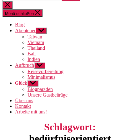
nach:
Suche
schließen
Menü schließen
Blog
Abenteuer
Untermenü
anzeigen
Taiwan
Vietnam
Thailand
Bali
Indien
Aufbruch
Untermenü
anzeigen
Reisevorbereitung
Minimalismus
Glück
Untermenü
anzeigen
Blogparaden
Unsere Gastbeiträge
Über uns
Kontakt
Arbeite mit uns!
Schlagwort:
bedürfnisorientiert