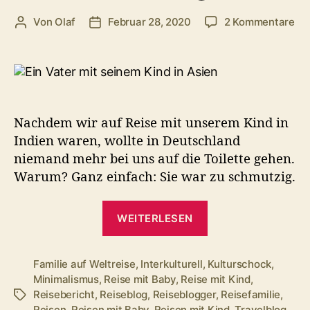
zu
Von
Olaf
Februar 28, 2020
2 Kommentare
Beitragsautor
Veröffentlichungsdatum
Wa
un
Toi
zu
sc
wa
Nachdem wir auf Reise mit unserem Kind in
Indien waren, wollte in Deutschland
niemand mehr bei uns auf die Toilette gehen.
Warum? Ganz einfach: Sie war zu schmutzig.
„Warum
WEITERLESEN
unsere
Toilette
zu
Familie auf Weltreise
,
Interkulturell
,
Kulturschock
,
Minimalismus
,
Reise mit Baby
,
Reise mit Kind
,
schmutzig
Reisebericht
,
Reiseblog
,
Reiseblogger
,
Reisefamilie
,
Schlagwörter
war“
Reisen
,
Reisen mit Baby
,
Reisen mit Kind
,
Travelblog
,