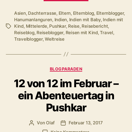
etwa
in
Asien
,
Dachterrasse
,
Eltern
,
Elternblog
,
Elternblogger
,
Hanumanlanguren
,
Indien
,
Indien mit Baby
,
Indien mit
Mittelerde?
Kind
,
Mittelerde
,
Pushkar
,
Reise
,
Reisebericht
,
Schlagwörter
Unser
Reiseblog
,
Reiseblogger
,
Reisen mit Kind
,
Travel
,
Wochenende
Travelblogger
,
Weltreise
in
Bildern“
Kategorien
BLOGPARADEN
12 von 12 im Februar –
ein Abenteuertag in
Pushkar
Von
Olaf
Februar 13, 2017
Beitragsautor
Veröffentlichungsdatum
zu