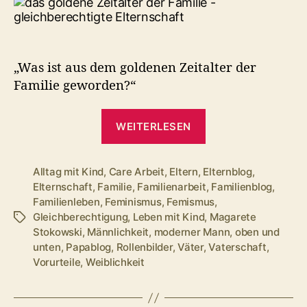
der
Familie
–
gleichberechtigte
„Was ist aus dem goldenen Zeitalter der
Elternschaft.
Familie geworden?“
Ein
Rant.
„Das
WEITERLESEN
goldene
Zeitalter
der
Alltag mit Kind
,
Care Arbeit
,
Eltern
,
Elternblog
,
Elternschaft
,
Familie
,
Familienarbeit
,
Familienblog
,
Familie
Familienleben
,
Feminismus
,
Femismus
,
–
Gleichberechtigung
,
Leben mit Kind
,
Magarete
Schlagwörter
gleichberechtigt
Stokowski
,
Männlichkeit
,
moderner Mann
,
oben und
Elternschaft.
unten
,
Papablog
,
Rollenbilder
,
Väter
,
Vaterschaft
,
Vorurteile
,
Weiblichkeit
Ein
Rant.“