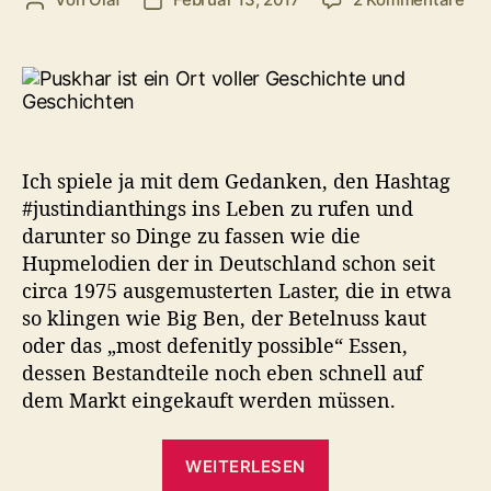
Beitragsautor
Veröffentlichungsdatum
Ist
Pus
et
in
Mit
Uns
Wo
Ich spiele ja mit dem Gedanken, den Hashtag
in
#justindianthings ins Leben zu rufen und
Bil
darunter so Dinge zu fassen wie die
Hupmelodien der in Deutschland schon seit
circa 1975 ausgemusterten Laster, die in etwa
so klingen wie Big Ben, der Betelnuss kaut
oder das „most defenitly possible“ Essen,
dessen Bestandteile noch eben schnell auf
dem Markt eingekauft werden müssen.
„Ist
WEITERLESEN
Pushkar