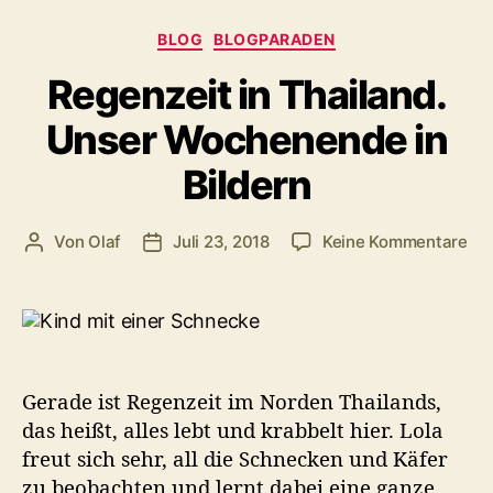
Kategorien
BLOG
BLOGPARADEN
Regenzeit in Thailand.
Unser Wochenende in
Bildern
zu
Von
Olaf
Juli 23, 2018
Keine Kommentare
Beitragsautor
Veröffentlichungsdatum
Reg
in
Tha
Un
Wo
in
Gerade ist Regenzeit im Norden Thailands,
Bil
das heißt, alles lebt und krabbelt hier. Lola
freut sich sehr, all die Schnecken und Käfer
zu beobachten und lernt dabei eine ganze