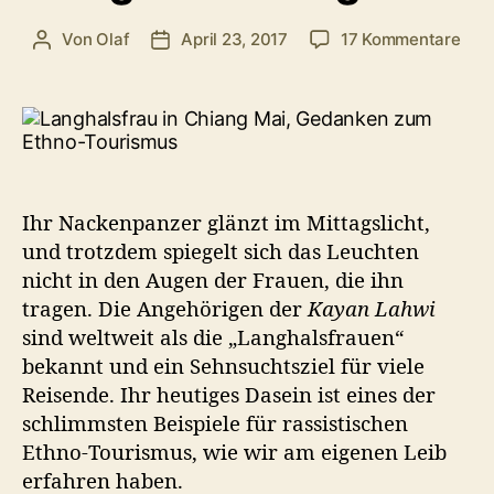
zu
Von
Olaf
April 23, 2017
17 Kommentare
Beitragsautor
Veröffentlichungsdatum
War
wir
nie
wie
in
ein
Dorf
Ihr Nackenpanzer glänzt im Mittagslicht,
der
und trotzdem spiegelt sich das Leuchten
Lang
nicht in den Augen der Frauen, die ihn
geh
tragen. Die Angehörigen der
Kayan Lahwi
sind weltweit als die „Langhalsfrauen“
bekannt und ein Sehnsuchtsziel für viele
Reisende. Ihr heutiges Dasein ist eines der
schlimmsten Beispiele für rassistischen
Ethno-Tourismus, wie wir am eigenen Leib
erfahren haben.