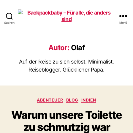
Suchen
Menü
Backpackbaby
–
Für
alle,
Autor:
Olaf
die
anders
Auf der Reise zu sich selbst. Minimalist.
sind
Reiseblogger. Glücklicher Papa.
Kategorien
ABENTEUER
BLOG
INDIEN
Warum unsere Toilette
zu schmutzig war