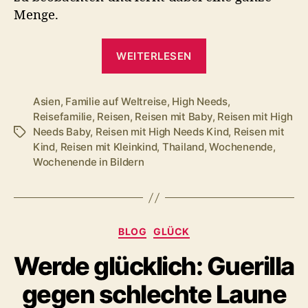
Menge.
„Regenzeit
WEITERLESEN
in
Thailand.
Unser
Asien
,
Familie auf Weltreise
,
High Needs
,
Reisefamilie
,
Reisen
,
Reisen mit Baby
,
Reisen mit High
Wochenende
Needs Baby
,
Reisen mit High Needs Kind
,
Reisen mit
Schlagwörter
in
Kind
,
Reisen mit Kleinkind
,
Thailand
,
Wochenende
,
Bildern“
Wochenende in Bildern
Kategorien
BLOG
GLÜCK
Werde glücklich: Guerilla
gegen schlechte Laune