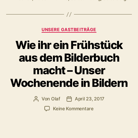
schlechte
Laune“
Kategorien
UNSERE GASTBEITRÄGE
Wie ihr ein Frühstück
aus dem Bilderbuch
macht – Unser
Wochenende in Bildern
Von
Olaf
April 23, 2017
Beitragsautor
Veröffentlichungsdatum
zu
Keine Kommentare
Wie
ihr
ein
Frühstück