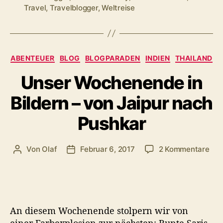
–
Travel
,
Travelblogger
,
Weltreise
ein
Abenteuertag
in
Pushkar“
Kategorien
ABENTEUER
BLOG
BLOGPARADEN
INDIEN
THAILAND
Unser Wochenende in
Bildern – von Jaipur nach
Pushkar
zu
Von
Olaf
Februar 6, 2017
2 Kommentare
Beitragsautor
Veröffentlichungsdatum
Uns
Woc
in
Bild
–
An diesem Wochenende stolpern wir von
von