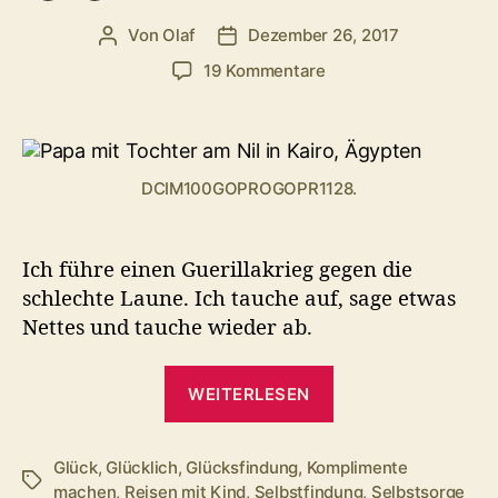
Von
Olaf
Dezember 26, 2017
Beitragsautor
Veröffentlichungsdatum
zu
19 Kommentare
Werde
glücklich:
Guerilla
gegen
DCIM100GOPROGOPR1128.
schlechte
Laune
Ich führe einen Guerillakrieg gegen die
schlechte Laune. Ich tauche auf, sage etwas
Nettes und tauche wieder ab.
„Werde
WEITERLESEN
glücklich:
Guerilla
gegen
Glück
,
Glücklich
,
Glücksfindung
,
Komplimente
Schlagwörter
machen
,
Reisen mit Kind
,
Selbstfindung
,
Selbstsorge