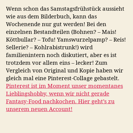
aus
Wenn schon das Samstagsfrühstück aussieht
dem
wie aus dem Bilderbuch, kann das
Bilderbuch
Wochenende nur gut werden! Bei den
macht
–
einzelnen Bestandteilen (Bohnen? – Mais!
Unser
Köttbullar? – Tofu! Yamswurzelpamp? – Reis!
Wochenende
Sellerie? – Kohlrabistrunk!) wird
in
familienintern noch diskutiert, aber es ist
Bildern
trotzdem vor allem eins – lecker! Zum
Vergleich von Original und Kopie haben wir
gleich mal eine Pinterest-Collage gebastelt.
Pinterest ist im Moment unser momentanes
Lieblingshobby, wenn wir nicht gerade
Fantasy-Food nachkochen. Hier geht’s zu
unserem neuen Account!