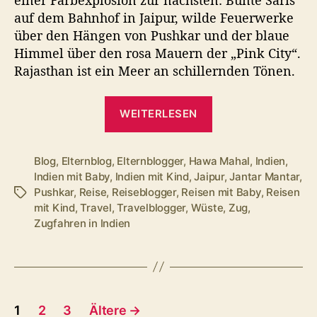
einer Farbexplosion zur nächsten: Bunte Saris
Jai
auf dem Bahnhof in Jaipur, wilde Feuerwerke
nac
über den Hängen von Pushkar und der blaue
Pus
Himmel über den rosa Mauern der „Pink City“.
Rajasthan ist ein Meer an schillernden Tönen.
„Unser
WEITERLESEN
Wochenende
in
Bildern
Blog
,
Elternblog
,
Elternblogger
,
Hawa Mahal
,
Indien
,
Indien mit Baby
,
Indien mit Kind
,
Jaipur
,
Jantar Mantar
,
–
Pushkar
,
Reise
,
Reiseblogger
,
Reisen mit Baby
,
Reisen
Schlagwörter
von
mit Kind
,
Travel
,
Travelblogger
,
Wüste
,
Zug
,
Jaipur
Zugfahren in Indien
nach
Pushkar“
Seitennummerierung
1
2
3
Ältere
→