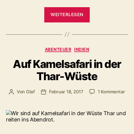
„Warum
WEITERLESEN
wir
nie
wieder
in
Kategorien
ABENTEUER
INDIEN
ein
Dorf
Auf Kamelsafari in der
der
Thar-Wüste
Langhalsfrauen
gehen“
zu
Von
Olaf
Februar 18, 2017
1 Kommentar
Beitragsautor
Veröffentlichungsdatum
Auf
Kame
in
der
Tha
Wüs