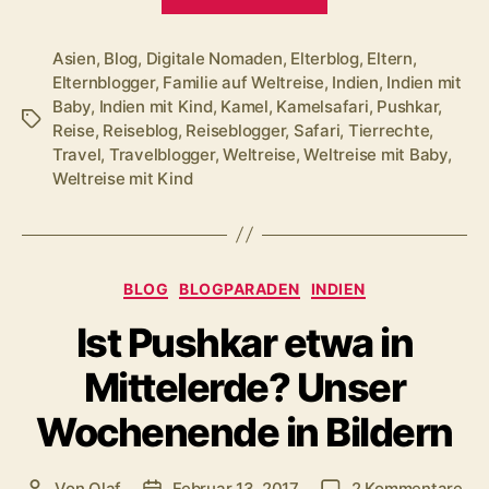
Kamelsafari
in
der
Asien
,
Blog
,
Digitale Nomaden
,
Elterblog
,
Eltern
,
Elternblogger
,
Familie auf Weltreise
,
Indien
,
Indien mit
Thar-
Baby
,
Indien mit Kind
,
Kamel
,
Kamelsafari
,
Pushkar
,
Wüste“
Schlagwörter
Reise
,
Reiseblog
,
Reiseblogger
,
Safari
,
Tierrechte
,
Travel
,
Travelblogger
,
Weltreise
,
Weltreise mit Baby
,
Weltreise mit Kind
Kategorien
BLOG
BLOGPARADEN
INDIEN
Ist Pushkar etwa in
Mittelerde? Unser
Wochenende in Bildern
zu
Von
Olaf
Februar 13, 2017
2 Kommentare