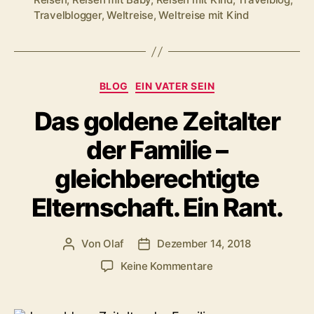
Travelblogger
,
Weltreise
,
Weltreise mit Kind
Kategorien
BLOG
EIN VATER SEIN
Das goldene Zeitalter
der Familie –
gleichberechtigte
Elternschaft. Ein Rant.
Von
Olaf
Dezember 14, 2018
Beitragsautor
Veröffentlichungsdatum
zu
Keine Kommentare
Das
goldene
Zeitalter