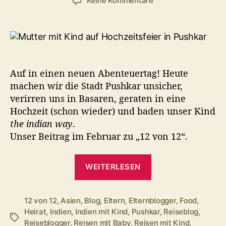
Keine Kommentare
12
von
12
im
Februar
–
Auf in einen neuen Abenteuertag! Heute
ein
machen wir die Stadt Pushkar unsicher,
Abenteuertag
verirren uns in Basaren, geraten in eine
in
Hochzeit (schon wieder) und baden unser Kind
Pushkar
the indian way
.
Unser Beitrag im Februar zu „12 von 12“.
„12
WEITERLESEN
von
12
im
12 von 12
,
Asien
,
Blog
,
Eltern
,
Elternblogger
,
Food
,
Heirat
,
Indien
,
Indien mit Kind
,
Pushkar
,
Reiseblog
,
Februar
Schlagwörter
Reiseblogger
,
Reisen mit Baby
,
Reisen mit Kind
,