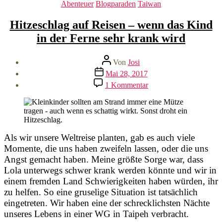
Kategorien
Abenteuer
Blogparaden
Taiwan
Hitzeschlag auf Reisen – wenn das Kind
in der Ferne sehr krank wird
Beitragsautor
Von
Josi
Veröffentlichungsdatum
Mai 28, 2017
zu
1 Kommentar
Hitzeschlag
auf
Reisen
–
wenn
das
Als wir unsere Weltreise planten, gab es auch viele
Kind
Momente, die uns haben zweifeln lassen, oder die uns
in
Angst gemacht haben. Meine größte Sorge war, dass
der
Lola unterwegs schwer krank werden könnte und wir in
Ferne
einem fremden Land Schwierigkeiten haben würden, ihr
sehr
krank
zu helfen. So eine gruselige Situation ist tatsächlich
wird
eingetreten. Wir haben eine der schrecklichsten Nächte
unseres Lebens in einer WG in Taipeh verbracht.