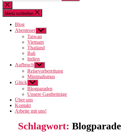
nach:
Suche
schließen
Menü schließen
Blog
Abenteuer
Untermenü
anzeigen
Taiwan
Vietnam
Thailand
Bali
Indien
Aufbruch
Untermenü
anzeigen
Reisevorbereitung
Minimalismus
Glück
Untermenü
anzeigen
Blogparaden
Unsere Gastbeiträge
Über uns
Kontakt
Arbeite mit uns!
Schlagwort:
Blogparade