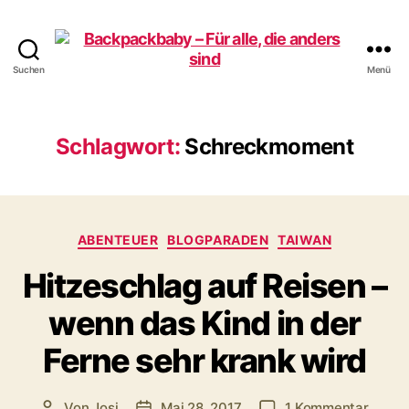
Suchen
Menü
Backpackbaby
–
Für
alle,
Schlagwort:
Schreckmoment
die
anders
sind
Kategorien
ABENTEUER
BLOGPARADEN
TAIWAN
Hitzeschlag auf Reisen –
wenn das Kind in der
Ferne sehr krank wird
zu
Von
Josi
Mai 28, 2017
1 Kommentar
Beitragsautor
Veröffentlichungsdatum