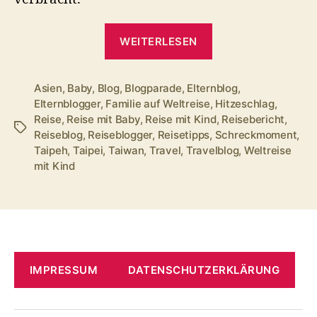
„Hitzeschlag
WEITERLESEN
auf
Reisen
–
Asien
,
Baby
,
Blog
,
Blogparade
,
Elternblog
,
Elternblogger
,
Familie auf Weltreise
,
Hitzeschlag
,
wenn
Reise
,
Reise mit Baby
,
Reise mit Kind
,
Reisebericht
,
das
Schlagwörter
Reiseblog
,
Reiseblogger
,
Reisetipps
,
Schreckmoment
,
Kind
Taipeh
,
Taipei
,
Taiwan
,
Travel
,
Travelblog
,
Weltreise
in
mit Kind
der
Ferne
sehr
krank
wird“
IMPRESSUM
DATENSCHUTZERKLÄRUNG