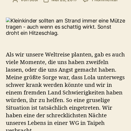
Hitzes
auf
Reise
–
wenn
das
Kind
in
Als wir unsere Weltreise planten, gab es auch
der
viele Momente, die uns haben zweifeln
Ferne
lassen, oder die uns Angst gemacht haben.
sehr
Meine größte Sorge war, dass Lola unterwegs
krank
wird
schwer krank werden könnte und wir in
einem fremden Land Schwierigkeiten haben
würden, ihr zu helfen. So eine gruselige
Situation ist tatsächlich eingetreten. Wir
haben eine der schrecklichsten Nächte
unseres Lebens in einer WG in Taipeh
verbracht.