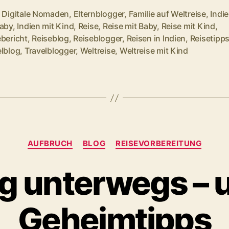
Indien?
,
Digitale Nomaden
,
Elternblogger
,
Familie auf Weltreise
,
Indi
10
Baby
,
Indien mit Kind
,
Reise
,
Reise mit Baby
,
Reise mit Kind
,
rter
ebericht
,
Reiseblog
,
Reiseblogger
,
Reisen in Indien
,
Reisetipp
Tipps
elblog
,
Travelblogger
,
Weltreise
,
Weltreise mit Kind
für
eine
entspannte
Reise.“
Kategorien
AUFBRUCH
BLOG
REISEVORBEREITUNG
 unterwegs – 
Geheimtipps