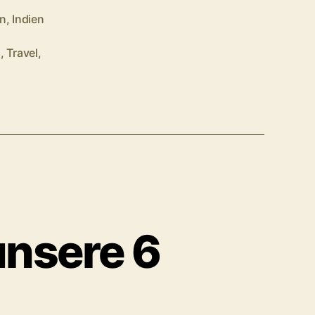
en
,
Indien
s
,
Travel
,
unsere 6