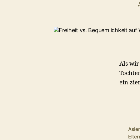
alle,
die
anders
Als wir
Tochter
sind
ein zie
Asie
Elte