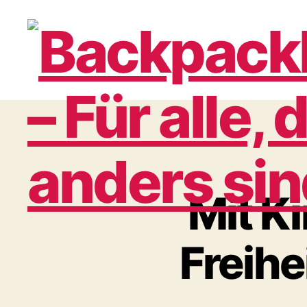
Backpack
–
Mit Ki
Für
Freihe