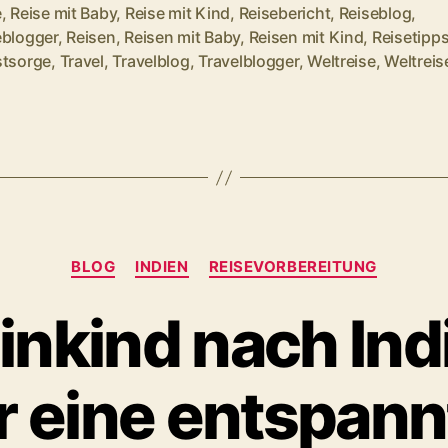
e
,
Reise mit Baby
,
Reise mit Kind
,
Reisebericht
,
Reiseblog
,
Freiheit
rter
eblogger
,
Reisen
,
Reisen mit Baby
,
Reisen mit Kind
,
Reisetipp
vs.
stsorge
,
Travel
,
Travelblog
,
Travelblogger
,
Weltreise
,
Weltreis
Bequemlichke
Kategorien
BLOG
INDIEN
REISEVORBEREITUNG
einkind nach Ind
r eine entspann