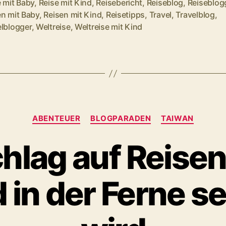
6
 mit Baby
,
Reise mit Kind
,
Reisebericht
,
Reiseblog
,
Reiseblog
rter
en mit Baby
,
Reisen mit Kind
,
Reisetipps
,
Travel
,
Travelblog
,
Geheimtipps“
elblogger
,
Weltreise
,
Weltreise mit Kind
Kategorien
ABENTEUER
BLOGPARADEN
TAIWAN
hlag auf Reise
 in der Ferne s