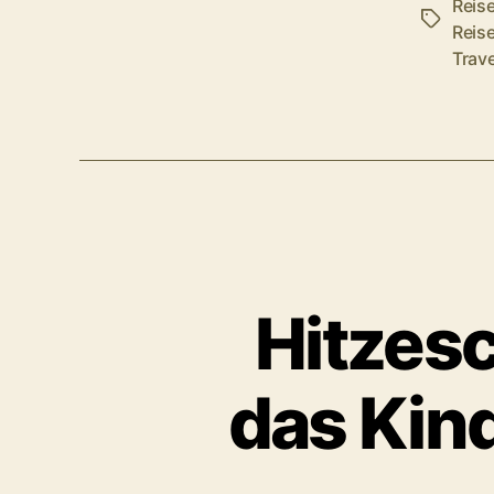
Reise
Schlagwö
Reis
Trav
Hitzesc
das Kind