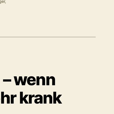
ger
,
n – wenn
ehr krank