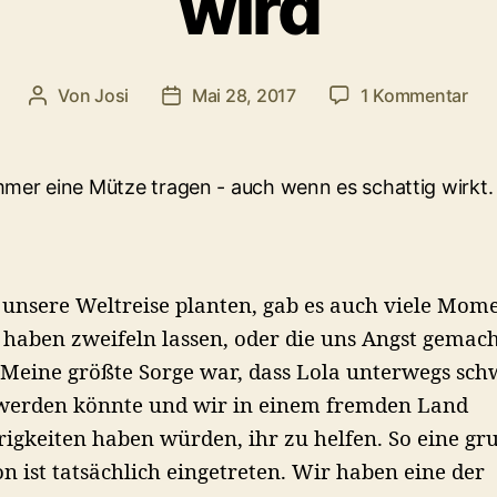
wird
zu
Von
Josi
Mai 28, 2017
1 Kommentar
Beitragsautor
Veröffentlichungsdatum
Hit
auf
Rei
–
we
da
Kin
 unsere Weltreise planten, gab es auch viele Mom
in
der
 haben zweifeln lassen, oder die uns Angst gemac
Fer
 Meine größte Sorge war, dass Lola unterwegs sch
seh
werden könnte und wir in einem fremden Land
kra
igkeiten haben würden, ihr zu helfen. So eine gru
wir
on ist tatsächlich eingetreten. Wir haben eine der