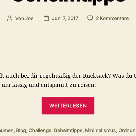
zu
Von
Josi
Juni 7, 2017
2 Kommentare
Beitragsautor
Veröffentlichungsdatum
Or
un
–
un
6
Ge
lt auch bei dir regelmäßig der Rucksack? Was du 
 um lässig und entspannt zu reisen.
„Ordnung
WEITERLESEN
unterwegs
–
unsere
äumen
,
Blog
,
Challenge
,
Geheimtipps
,
Minimalismus
,
Ordnun