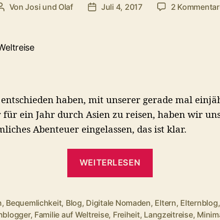
Von
Josi und Olaf
Juli 4, 2017
2 Kommentar
Beitragsautor
Veröffentlichungsdatum
 entschieden haben, mit unserer gerade mal einjä
 für ein Jahr durch Asien zu reisen, haben wir un
mliches Abenteuer eingelassen, das ist klar.
„Mit
WEITERLESEN
Kind
auf
Langzeitreise
n
,
Bequemlichkeit
,
Blog
,
Digitale Nomaden
,
Eltern
,
Elternblog
–
rnblogger
,
Familie auf Weltreise
,
Freiheit
,
Langzeitreise
,
Minim