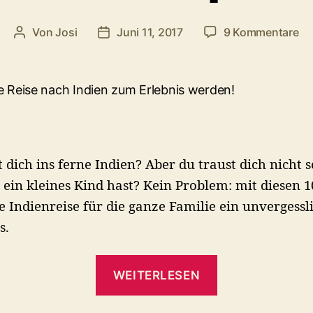
zu
Von
Josi
Juni 11, 2017
9 Kommentare
Beitragsautor
Veröffentlichungsdatum
Mi
Kl
na
In
10
Ti
für
t dich ins ferne Indien? Aber du traust dich nicht s
ei
en
 ein kleines Kind hast? Kein Problem: mit diesen 1
Re
e Indienreise für die ganze Familie ein unvergessl
s.
„Mit
WEITERLESEN
Kleinkind
nach