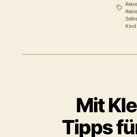
Reis
Schlagwö
Reis
Selb
Kind
Mit Kl
Tipps fü