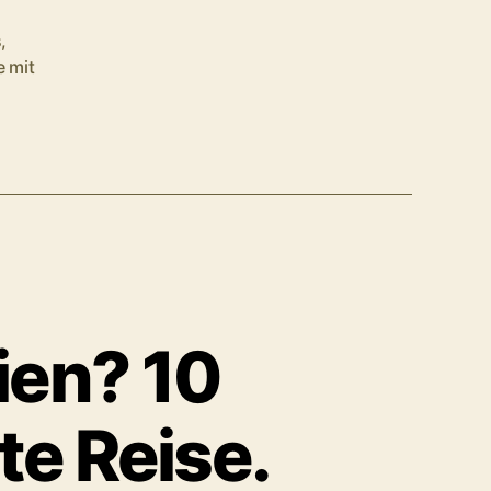
s
,
e mit
it?“
ien? 10
te Reise.